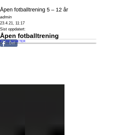
Åpen fotballtrening 5 – 12 år
admin
23.4.21, 11:17
Sist oppdatert:
Åpen fotballtrening
FLERE NYHETER
Del
©2021 by Finnsnes Idrettslag Fotball. Created with Wix.com
Finnsnes Idrettslag - Fotball
fotball@fil.no
+47 778 42 333
Idrettsveien 13, 9300 Finnsnes