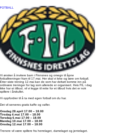
FOTBALL
Vi ønsker å invitere barn i Finnsnes og omegn til åpne
fotballtreninger fram til 17.mai. Her skal vi leke og lære om fotball.
Etter siste trening 12.mai kan de som har deltatt komme inn på
ordinære treninger for lag som allerede er organisert. Hvis FIL i dag
ikke har et tilbud, vil vi legge til rette for et tilbud hvis det er nok
spillere i årskullet.
Vi oppfordrer til å ta med egen fotball om du har.
Det vil serveres gratis kaffe og vafler.
Onsdag 28.april 17.00 – 18.00
Tirsdag 4.mai 17.00 – 18.00
Torsdag 6.mai 17.00 – 18.00
Mandag 10.mai 17.00 – 18.00
Onsdag 12.mai 17.00 – 18.00
Trenere vil være spillere fra herrelaget, damelaget og jentelaget.